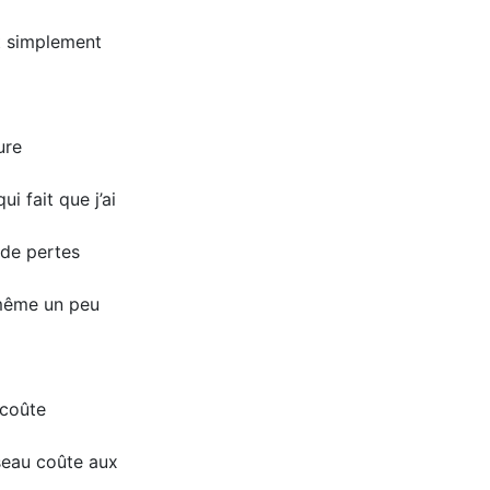
ut simplement
ure
i fait que j’ai
 de pertes
 même un peu
 coûte
éseau coûte aux