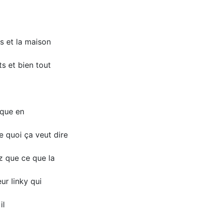
s et la maison
 et bien tout
ique en
e quoi ça veut dire
z que ce que la
ur linky qui
il