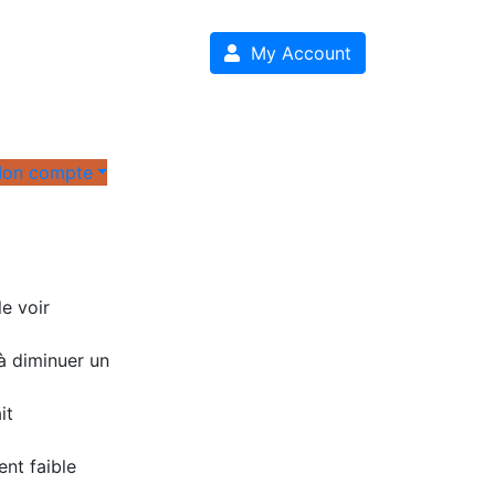
My Account
on compte
le voir
 à diminuer un
it
nt faible