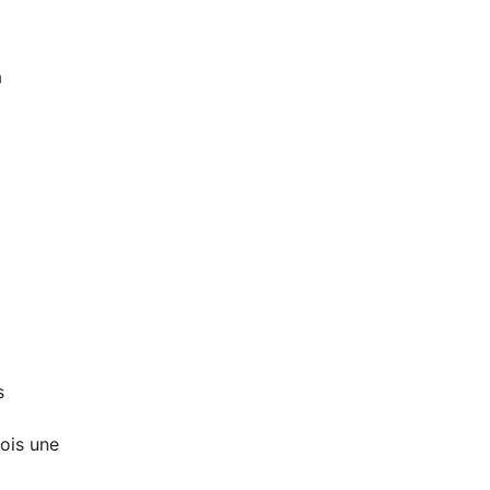
a
s
mois une