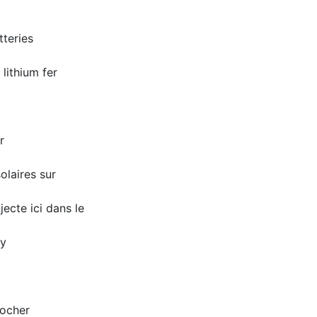
teries
lithium fer
r
olaires sur
jecte ici dans le
ky
rocher