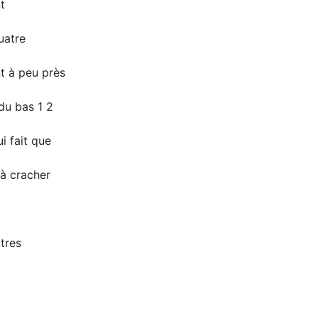
t
uatre
nt à peu près
du bas 1 2
i fait que
 à cracher
tres