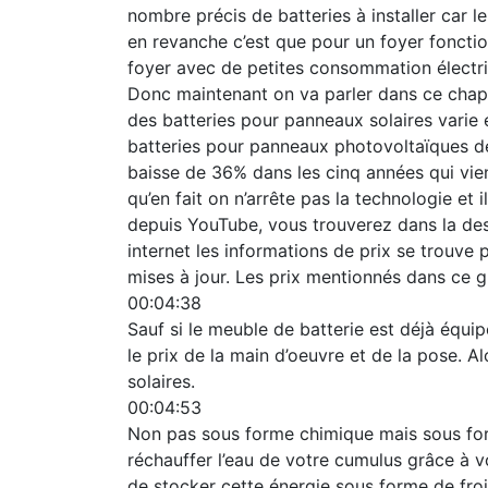
nombre précis de batteries à installer car 
en revanche c’est que pour un foyer fonctio
foyer avec de petites consommation électri
Donc maintenant on va parler dans ce chapit
des batteries pour panneaux solaires varie 
batteries pour panneaux photovoltaïques dev
baisse de 36% dans les cinq années qui vie
qu’en fait on n’arrête pas la technologie e
depuis YouTube, vous trouverez dans la desc
internet les informations de prix se trouv
mises à jour. Les prix mentionnés dans ce 
00:04:38
Sauf si le meuble de batterie est déjà équip
le prix de la main d’oeuvre et de la pose. A
solaires.
00:04:53
Non pas sous forme chimique mais sous forme
réchauffer l’eau de votre cumulus grâce à vo
de stocker cette énergie sous forme de froi