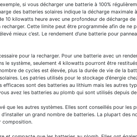
 exemple, si vous décharger une batterie à 100% régulièrem
charge des batteries solaires indique la décharge maximal
de 10 kilowatts heure avec une profondeur de décharge de 9
echarger. Cette limite peut être programmée afin de ne pas
élevé mieux c’est. Le rendement d’une batterie pour panneau
cessaire pour la recharger. Pour une batterie avec un rend
ns le système, seulement 4 kilowatts pourront être restitués
le nombre de cycles est élevée, plus la durée de vie de la ba
olaires. Les patries utilisés pour le stockage d’énergie chez 
s efficaces sont des batteries au lithium mais les autres t
vous avez les batteries au plomb qui sont utilisés depuis d
vé que les autres systèmes. Elles sont conseillés pour les 
d’installer un grand nombre de batteries. La plupart des no
ur composition.
ère et compacte que les batteries au plomb. Elles ont égal