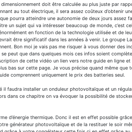
le dimensionnement doit être calculée au plus juste par rap
nnant au tout électrique, il sera assez coûteux d’obtenir un
que pourra atteindre une autonomie de deux jours assez fac
re un sujet qui va intéresser beaucoup de monde, c’est celu
énormément en fonction de la technologie utilisée et de leur
rait être significatif dans les années à venir. Le groupe L
nnent. Bon moi je vais pas me risquer à vous donner des in
t il se peut que dans quelques mois ces infos soient compl
ription de cette vidéo un lien vers notre guide en ligne et
e plus bas sur cette page. Je vous précise quand même que 
guide comprennent uniquement le prix des batteries seul.
é il faudra installer un onduleur photovoltaïque et un régula
lors dans ce chapitre on va évoquer la possibilité de stock
 d’énergie thermique. Donc il est en effet possible grâce à
tre générateur photovoltaïque et de la restituer le soir mê
d grâce à votre congélateur cette fois ci en effet grâce a