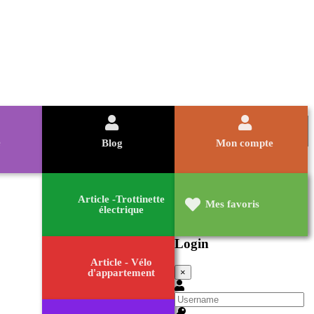
e
Blog
Mon compte
Article -Trottinette
Mes favoris
électrique
Login
Article - Vélo
×
d'appartement