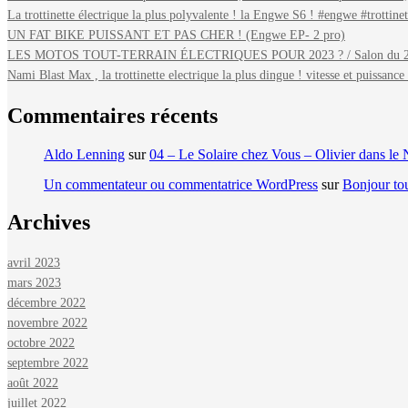
La trottinette électrique la plus polyvalente ! la Engwe S6 ! #engwe #trottinet
UN FAT BIKE PUISSANT ET PAS CHER ! (Engwe EP- 2 pro)
LES MOTOS TOUT-TERRAIN ÉLECTRIQUES POUR 2023 ? / Salon du 2 
Nami Blast Max , la trottinette electrique la plus dingue ! vitesse et puissance 
Commentaires récents
Aldo Lenning
sur
04 – Le Solaire chez Vous – Olivier dans le 
Un commentateur ou commentatrice WordPress
sur
Bonjour to
Archives
avril 2023
mars 2023
décembre 2022
novembre 2022
octobre 2022
septembre 2022
août 2022
juillet 2022