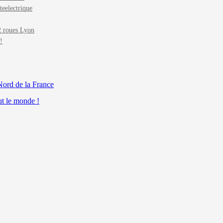
teelectrique
roues Lyon
!
Nord de la France
ut le monde !