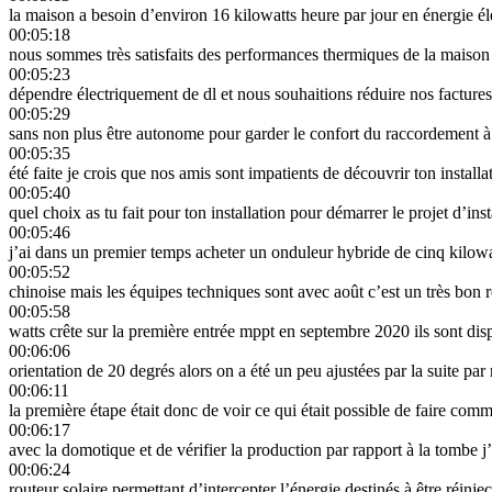
la maison a besoin d’environ 16 kilowatts heure par jour en énergie él
00:05:18
nous sommes très satisfaits des performances thermiques de la maiso
00:05:23
dépendre électriquement de dl et nous souhaitions réduire nos factures 
00:05:29
sans non plus être autonome pour garder le confort du raccordement à e
00:05:35
été faite je crois que nos amis sont impatients de découvrir ton install
00:05:40
quel choix as tu fait pour ton installation pour démarrer le projet d’inst
00:05:46
j’ai dans un premier temps acheter un onduleur hybride de cinq kilow
00:05:52
chinoise mais les équipes techniques sont avec août c’est un très bon
00:05:58
watts crête sur la première entrée mppt en septembre 2020 ils sont dis
00:06:06
orientation de 20 degrés alors on a été un peu ajustées par la suite par
00:06:11
la première étape était donc de voir ce qui était possible de faire comm
00:06:17
avec la domotique et de vérifier la production par rapport à la tombe j’
00:06:24
routeur solaire permettant d’intercepter l’énergie destinés à être réinjec