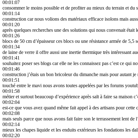
00:01:07
consommer le moins possible et de profiter au mieux du terrain et du s
00:01:14
construction car nous volions des matériaux efficace isolons mais auss
00:01:20
après quelques recherches une des solutions qui nous convenait était l
00:01:26
blocs de 50 cm d’épaisseur ces blocs ou une résistance armée de 5,5 s
00:01:34
de laine de verre il offre aussi une inertie thermique très intéressant
00:01:41
souhaitez poser ses blogs car elle ne les connaissez pas c’est ce qui n
00:01:46
construction j’étais un bon bricoleur du dimanche mais pour autant je 
00:01:51
touché entre le mavi nous avons toutes appelées par les forums youtub
00:01:58
métier et surtout beaucoup d’expérience après salt à faire sa maison c
00:02:04
est-ce que vous avez quand même fait appel à des artisans pour cette 
00:02:08
mais seuls parce que nous avons fait faire son le terrassement lent de l’
00:02:14
mieux les chapes liquide et les enduits extérieurs les fondations les dal
00:02:20