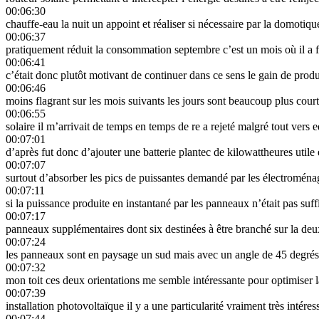
00:06:30
chauffe-eau la nuit un appoint et réaliser si nécessaire par la domoti
00:06:37
pratiquement réduit la consommation septembre c’est un mois où il a f
00:06:41
c’était donc plutôt motivant de continuer dans ce sens le gain de prod
00:06:46
moins flagrant sur les mois suivants les jours sont beaucoup plus cour
00:06:55
solaire il m’arrivait de temps en temps de re a rejeté malgré tout vers ed
00:07:01
d’après fut donc d’ajouter une batterie plantec de kilowattheures utile 
00:07:07
surtout d’absorber les pics de puissantes demandé par les électroména
00:07:11
si la puissance produite en instantané par les panneaux n’était pas s
00:07:17
panneaux supplémentaires dont six destinées à être branché sur la d
00:07:24
les panneaux sont en paysage un sud mais avec un angle de 45 degrés j’
00:07:32
mon toit ces deux orientations me semble intéressante pour optimiser 
00:07:39
installation photovoltaïque il y a une particularité vraiment très intére
00:07:44