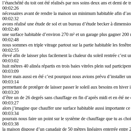
l’étanchéité du toit ont été réalisés par nos soins deux ans et demi de t
00:02:26
nécessaires avant de rendre la maison un minimum habitable afin d’as
00:02:32
avons réalisé une étude de sol et un bureau d’étude becker à dimension
00:02:40
une surface habitable d’environ 270 m² et un garage plus gagner 200 m² 
00:02:48
nous sommes en triple vitrage partout sur la partie habitable les fenêtr
00:02:55
élevé afin de laisser plus facilement la chaleur du soleil rentrée c’est 
00:03:02
huit mètres 40 alinéa répartis en trois baies vitrées plein sud partici
00:03:09
hiver mais aussi en été c’est pourquoi nous avions prévu d’installer u
00:03:14
permettant de protéger de laisser passer le soleil aux besoins en hiver il
00:03:20
d’être un de 26 degrés sans chauffage en fin d’après midi et en été n
00:03:27
alors j’imagine que chauffer une surface habitable aussi importante ce n
00:03:34
pourrais nous faire un point sur le système de chauffage que tu as choi
00:03:38
la maison dispose d’un canadair de 50 mètres linéaires enterrée entre 