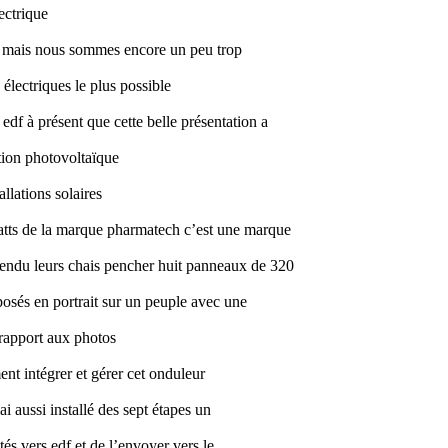
ectrique
n mais nous sommes encore un peu trop
électriques le plus possible
df à présent que cette belle présentation a
ation photovoltaïque
allations solaires
atts de la marque pharmatech c’est une marque
 rendu leurs chais pencher huit panneaux de 320
posés en portrait sur un peuple avec une
 rapport aux photos
ent intégrer et gérer cet onduleur
ai aussi installé des sept étapes un
tés vers edf et de l’envoyer vers le