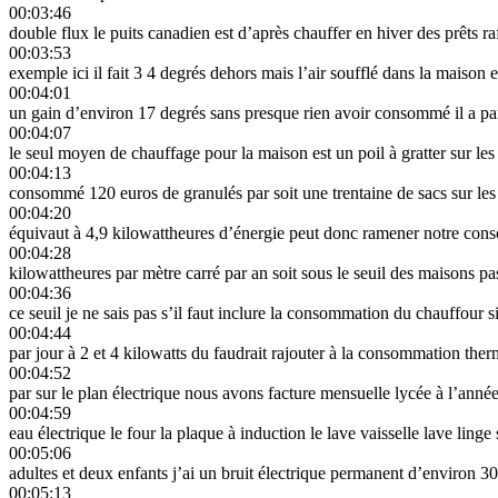
00:03:46
double flux le puits canadien est d’après chauffer en hiver des prêts raf
00:03:53
exemple ici il fait 3 4 degrés dehors mais l’air soufflé dans la maison 
00:04:01
un gain d’environ 17 degrés sans presque rien avoir consommé il a pa
00:04:07
le seul moyen de chauffage pour la maison est un poil à gratter sur le
00:04:13
consommé 120 euros de granulés par soit une trentaine de sacs sur les s
00:04:20
équivaut à 4,9 kilowattheures d’énergie peut donc ramener notre con
00:04:28
kilowattheures par mètre carré par an soit sous le seuil des maisons p
00:04:36
ce seuil je ne sais pas s’il faut inclure la consommation du chauffour 
00:04:44
par jour à 2 et 4 kilowatts du faudrait rajouter à la consommation the
00:04:52
par sur le plan électrique nous avons facture mensuelle lycée à l’année
00:04:59
eau électrique le four la plaque à induction le lave vaisselle lave lin
00:05:06
adultes et deux enfants j’ai un bruit électrique permanent d’environ 
00:05:13