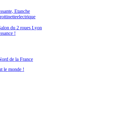
issante, Etanche
ottinetteelectrique
n du 2 roues Lyon
issance !
Nord de la France
ut le monde !