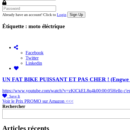
Already have an account! Click to
Login
Étiquette :
moto éléctrique
Facebook
Twitter
Linkedin
UN FAT BIKE PUISSANT ET PAS CHER ! (Engwe E
https://www.youtube.com/watch?v=zKlCkEL8u4k00:00:05Hello c'est la
Save It
Voir le Prix PROMO sur Amazon <<<
Rechercher
Articles récents