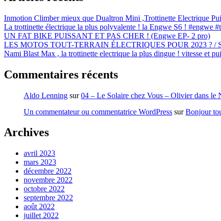
Inmotion Climber mieux que Dualtron Mini ,Trottinette Electrique Pu
La trottinette électrique la plus polyvalente ! la Engwe S6 ! #engwe #tr
UN FAT BIKE PUISSANT ET PAS CHER ! (Engwe EP- 2 pro)
LES MOTOS TOUT-TERRAIN ÉLECTRIQUES POUR 2023 ? / Salo
Nami Blast Max , la trottinette electrique la plus dingue ! vitesse et pu
Commentaires récents
Aldo Lenning
sur
04 – Le Solaire chez Vous – Olivier dans le 
Un commentateur ou commentatrice WordPress
sur
Bonjour to
Archives
avril 2023
mars 2023
décembre 2022
novembre 2022
octobre 2022
septembre 2022
août 2022
juillet 2022