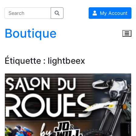
My Account
Boutique
Togg
Étiquette :
lightbeex