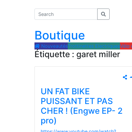
Boutique
Nouveautés
Trottinettes Electriques
Vélo
Étiquette :
garet miller
UN FAT BIKE
PUISSANT ET PAS
CHER ! (Engwe EP- 2
pro)
https://www.youtube.com/watch?